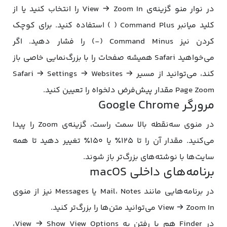
در نوار منو گزینه‌ی View → Zoom In را انتخاب کنید یا از
کلید میانبر Command Plus ( ) استفاده کنید. برای کوچک
کردن نیز Command Minus (-) را فشار دهید. اگر
می‌خواهید Safari همیشه صفحات را با بزرگ‌نمایی خاصی باز
کند، می‌توانید از مسیر Safari → Settings → Websites →
Page Zoom مقدار پیش‌فرض دلخواه را تعیین کنید.
مرورگر Google Chrome
در منوی سه‌نقطه بالا سمت راست، گزینه‌ی Zoom را پیدا
می‌کنید. مقدار آن را تا ۱۲۵٪ یا ۱۵۰٪ تغییر دهید تا همه
سایت‌ها با نوشته‌های بزرگ‌تر باز شوند.
برنامه‌های داخلی macOS
در برنامه‌هایی مانند Mail، Notes یا Messages نیز از منوی
View → Zoom In می‌توانید متن‌ها را بزرگ‌تر کنید.
در Finder هم با رفتن به View → Show View Options،