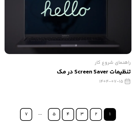
راهنمای شروع کار
تنظیمات Screen Saver در مک
1404-07-15
...
7
5
4
3
2
1