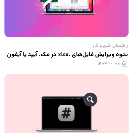
راهنمای شروع کار
نحوه ویرایش فایل‌های .xlsx در مک، آیپد یا آیفون
1404-12-05