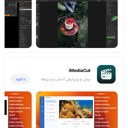
iMediaCut
برش و ویرایش آسان ویدیوها
دانلود