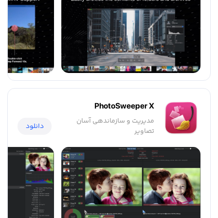
PhotoSweeper X
مدیریت و سازماندهی آسان
دانلود
تصاویر