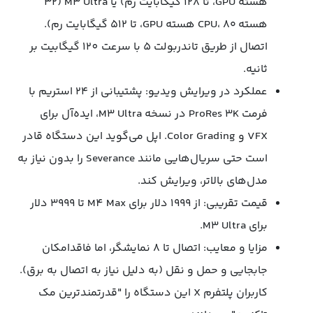
هسته GPU، تا ۱۲۸ گیگابایت رم) یا M3 Ultra (۳۲
هسته CPU، ۸۰ هسته GPU، تا ۵۱۲ گیگابایت رم).
اتصال از طریق تاندربولت 5 با سرعت 120 گیگابیت بر
ثانیه.
عملکرد در ویرایش ویدیو: پشتیبانی از ۲۴ استریم با
فرمت ProRes 3K در نسخه M3 Ultra، ایده‌آل برای
VFX و Color Grading. اپل می‌گوید این دستگاه قادر
است حتی سریال‌هایی مانند Severance را بدون نیاز به
مدل‌های بالاتر، ویرایش کند.
قیمت تقریبی: از ۱۹۹۹ دلار برای M4 Max تا ۳۹۹۹ دلار
برای M3 Ultra.
مزایا و معایب: اتصال تا ۸ نمایشگر، اما فاقدامکان
جابجایی و حمل و نقل (به دلیل نیاز به اتصال به برق).
کاربران پلتفرم X این دستگاه را "قدرتمندترین مک