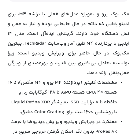
مک بوک پرو و به‌ویژه مدل‌های فعلی با تراشه M4، برای
ادیتورهایی که دائم در حال جابجایی بوده و نیاز به حمل و
نقل دستگاه خود دارند، گزینه‌ای ایده‌آل است. مدل ۱۴
اینچی با پردازنده M4 طبق آمار وب‌سایت TechRadar، بهترین
مک‌بوک در حال حاضر برای ویرایش ویدیو است؛ زیرا
توانسته تعادل بی‌نظیری بین قدرت و بهره‌مندی از ویژگی
حمل‌و‌نقل ارائه دهد.
مشخصات کلیدی (پردازنده M4 پرو و M4 مکس): تا ۱۶
هسته CPU، ۴۰ هسته GPU، تا ۱۲۸ گیگابایت رم و
حافظه تا ۸ ترابایت SSD. نمایشگر Liquid Retina XDR
با روشنایی ۱۶۰۰ نیت برای Color Grading دقیق.
عملکرد در ویرایش ویدیو: ویرایش ویدیوها با فرمت
ProRes 8K بدون لگ، امکان گرفتن خروجی سریع در