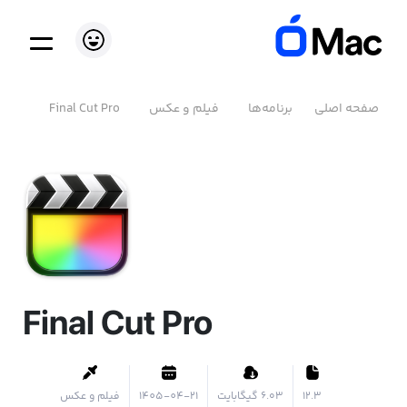
صفحه اصلی
برنامه‌ها
فیلم و عکس
Final Cut Pro
Final Cut Pro
12.3
۶.۰۳ گیگابایت
1405-04-21
فیلم و عکس