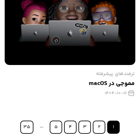
ترفندهای پیشرفته
مموجی در macOS
1404-10-16
...
35
5
4
3
2
1