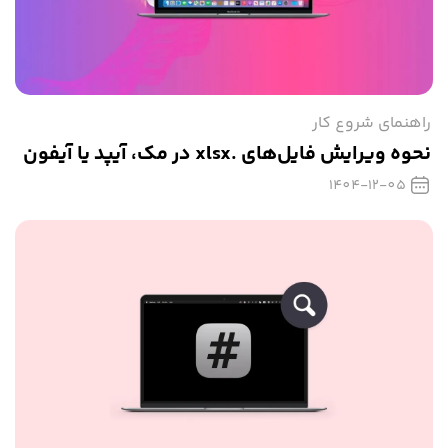
راهنمای شروع کار
نحوه ویرایش فایل‌های .xlsx در مک، آیپد یا آیفون
1404-12-05