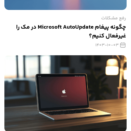
رفع مشکلات
چگونه پیغام Microsoft AutoUpdate در مک را
غیرفعال کنیم؟
1403-10-03