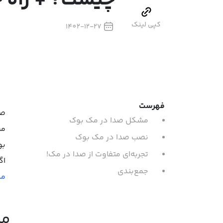
چیست؟ + راه 
کپی لینک
1402-12-27
فهرست
صد
مشکل صدا در مک بوک
مش
نصب صدا در مک بوک
بو
تجربه‌ای متفاوت از صدا در مک!
اگ
جمع‌بندی
م
مش