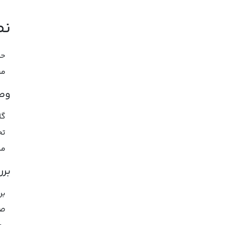
نص
حا
مش
وصل
گا
تج
مک
برر
بر
صو