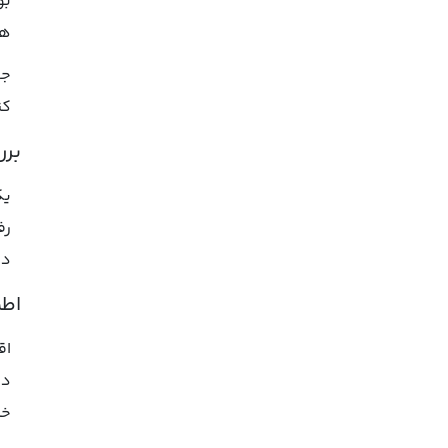
بو
هم
کن
برر
یک
رف
دس
اطم
اق
دس
خا