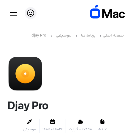
صفحه اصلی
برنامه‌ها
موسیقی
djay Pro
Djay Pro
5.6.7
۲۷۸.۶۰ مگابایت
1405-04-22
موسیقی