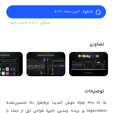
دانلود
آخرین نسخه : 5.6.7
سازگاری : macOS 10.14.4 و بالاتر
تصاویر
توضیحات
به djay Pro AI خوش آمدید! نرم‌افزار DJ تحسین‌شده
Algoriddim و برنده چندین جایزه طراحی اپل از ابتدا با