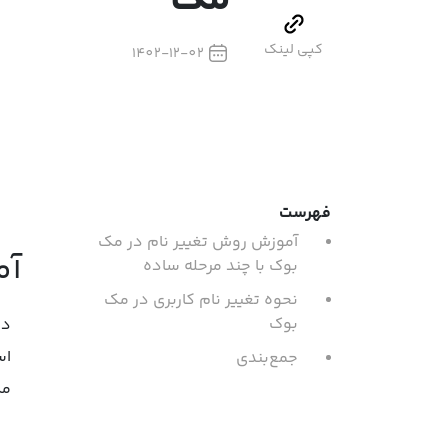
مک
کپی لینک
1402-12-02
فهرست
آموزش روش تغییر نام در مک
آم
بوک با چند مرحله ساده
نحوه تغییر نام کاربری در مک
بوک
در
اس
جمع‌بندی
مک