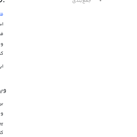
جمع‌بندی
فا
اس
فی
کن
ای
ویر
وی
پی
کا