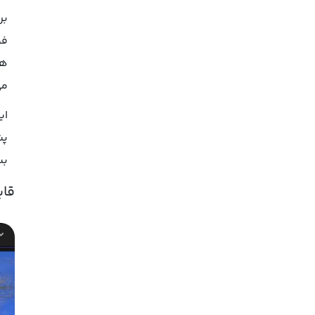
فو
هن
می
پش
بس
قاب