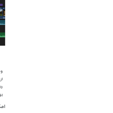
از
تا
اف
امک