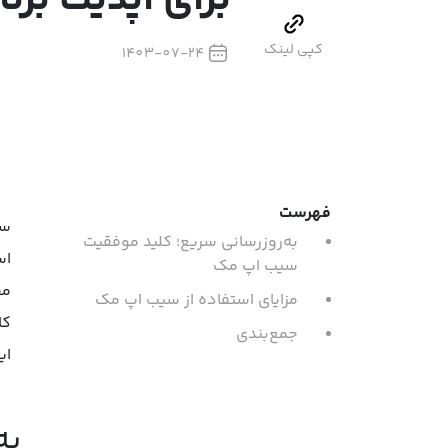
برای آپدیت برنا
کپی لینک
1403-07-24
فهرست
سی
به‌روزرسانی سریع؛ کلید موفقیت
اس
سیب اپ مک
مح
مزایای استفاده از سیب اپ مک
کا
جمع‌بندی
ای
به