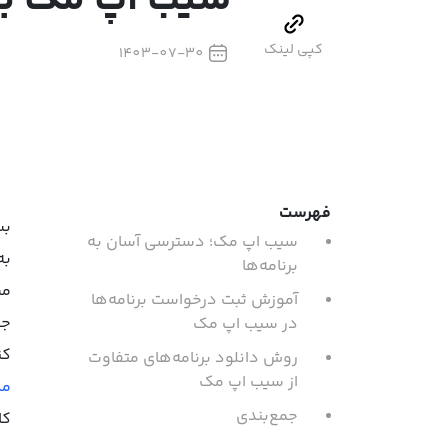
سیب اپ مک بخ
کپی لینک
1403-07-30
فهرست
بس
سیب اپ مک؛ دسترسی آسان به
به
برنامه‌ها
مش
آموزش ثبت درخواست برنامه‌ها
جس
در سیب اپ مک
کن
روش دانلود برنامه‌های متفاوت
از سیب اپ مک
م
جمع‌بندی
کا