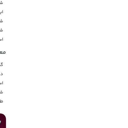
شد
شو
اس
معر
در
شد
طر