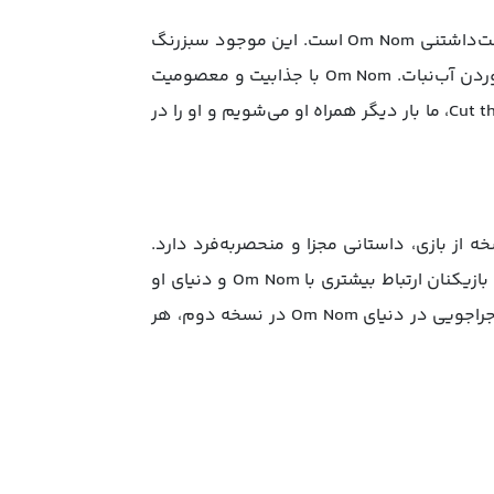
بدون شک، قلب تپنده‌ بازی‌های Cut the Rope، شخصیت بامزه و دوست‌داشتنی Om Nom است. این موجود سبزرنگ
و بانمک با چشمان درشت و خنده‌های دلنشین، تنها یک آرزو دارد، خوردن آب‌نبات. Om Nom با جذابیت و معصومیت
خود توانسته دل بازیکنان را در سراسر جهان برباید. در بازی Cut the Rope 3، ما بار دیگر همراه او می‌شویم و او را در
Cut the R این است که هر نسخه از بازی، داستانی مجزا و منحصربه‌فرد دارد.
این داستان‌ها نه تنها بر جذابیت بازی می‌افزایند، بلکه باعث می‌شوند بازیکنان ارتباط بیشتری با Om Nom و دنیای او
برقرار کنند. از سفر در زمان در Cut the Rope: Time Travel گرفته تا ماجراجویی در دنیای Om Nom در نسخه‌ دوم، هر