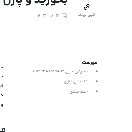
بخورید و پازل 
کپی لینک
1403-08-13
فهرست
با
معرفی بازی Cut the Rope 3
داستان بازی
ای
جمع‌بندی
دوست‌
و 
معرف