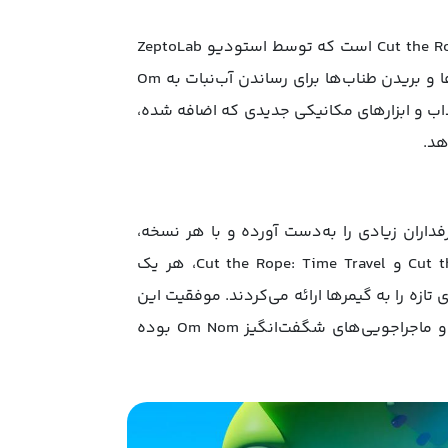
بازی Cut the Rope 3 ادامه‌ای مهیج و خلاقانه برای سری پرطرفدار Cut the Rope است که توسط استودیو ZeptoLab
ساخته شده است. این بازی مانند نسخه‌های قبلی، پیرامون حل پازل‌ها و بریدن طناب‌ها برای رساندن آب‌نبات به Om
ذاب و ابزارهای مکانیکی جدیدی که اضافه شده،
Cut the  از زمان انتشار نسخه‌ اول خود در سال ۲۰۱۰، طرفداران زیادی را به‌دست آورده و با هر نسخه،
جذابیت بازی افزایش یافته است. نسخه‌های قبلی، مانند Cut the Rope 2 و Cut the Rope: Time Travel، هر یک
تازه را به گیمرها ارائه می‌کردند. موفقیت این
بازی‌ها نه تنها به دلیل گیم‌پلی خلاقانه، بلکه به خاطر طراحی جذاب و ماجراجویی‌های شگفت‌انگیز Om Nom بوده