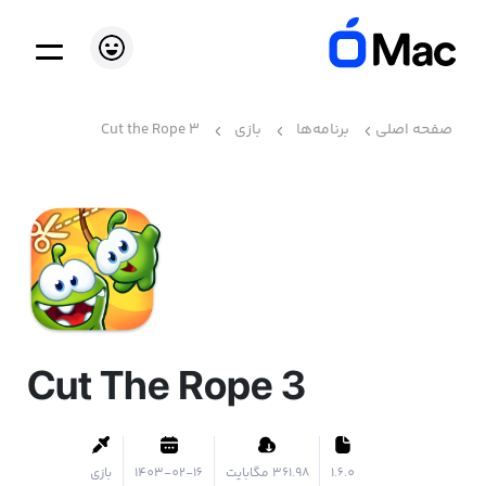
صفحه اصلی
برنامه‌ها
بازی
Cut the Rope 3
Cut The Rope 3
1.6.0
۳۶۱.۹۸ مگابایت
1403-02-16
بازی