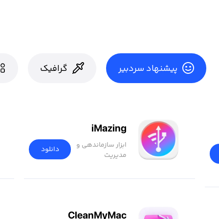
پیشنهاد سردبیر
گرافیک
iMazing
ابزار سازماندهی و
دانلود
مدیریت
دستگاه‌ها
CleanMyMac