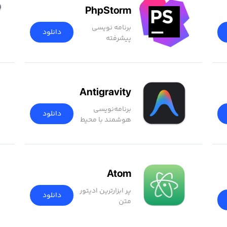
PhpStorm
برنامه نویسی
دانلود
پیشرفته
Antigravity
برنامه‌نویسی
دانلود
هوشمند با محیط
توسعه AI
Atom
پر ابزارترین ادیتور
دانلود
متن