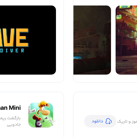
an Mini
بازگشت ریم
دانلود
وز و تاریک
جادویی