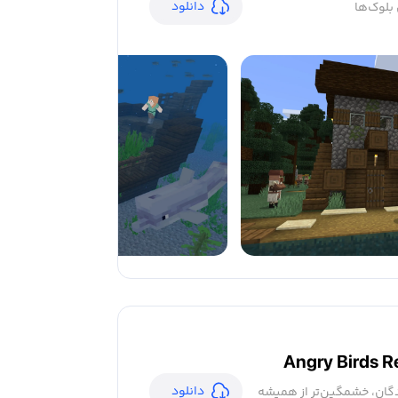
دانلود
 بلوک‌ها
Angry Birds R
دانلود
گان، خشمگین‌تر از همیشه