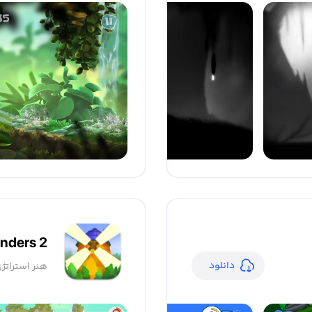
nders 2
دانلود
هنر استرات