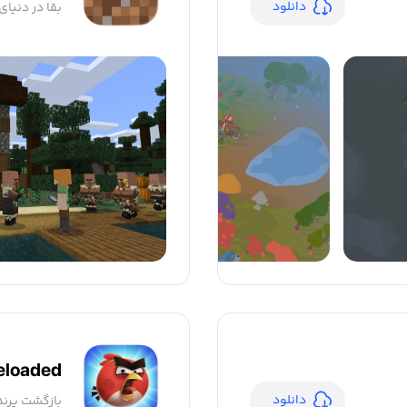
دانلود
بقا در دنیای
eloaded
دانلود
بازگشت پرند