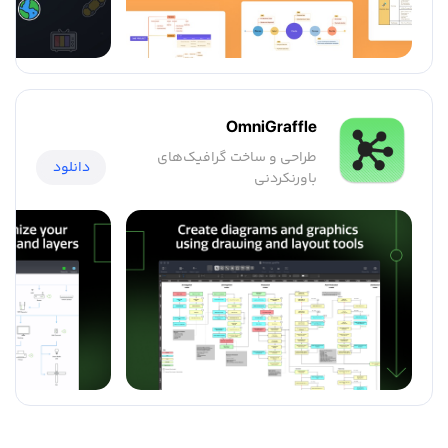
OmniGraffle
طراحی و ساخت گرافیک‌های
دانلود
باورنکردنی