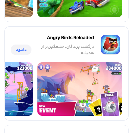
Angry Birds Reloaded
بازگشت پرندگان، خشمگین‌تر از
دانلود
همیشه