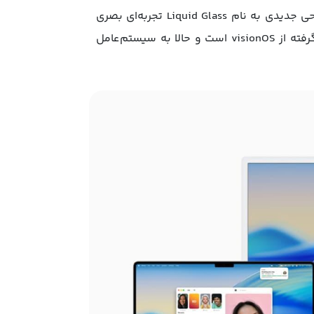
بزرگ‌ترین تغییر macOS Tahoe ظاهر آن است. اپل با معرفی زبان طراحی جدیدی به نام Liquid Glass تجربه‌ای بصری
کاملاً تازه ارائه داده است. این طراحی شیشه‌ای، پویا و شفاف الهام‌گرفته از visionOS است و حالا به سیستم‌عامل