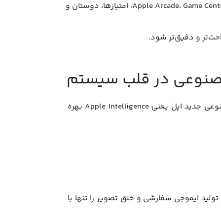
Games: اپلیکیشن جدیدی برای علاقه‌مندان به بازی که بازی‌های Apple Arcade، Game Center، امتیازها، دوستان و
اگرچه Siri جدید هنوز معرفی نشده، اما macOS Tahoe از هوش مصنوعی جدید اپل یعنی Apple Intelligence بهره
وشمند، تولید ایموجی سفارشی و خلق تصویر را تنها با