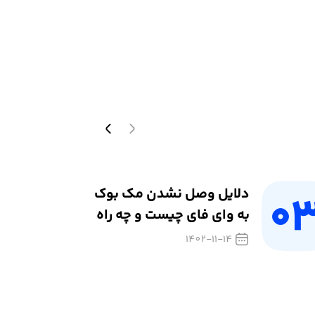
دلایل وصل نشدن مک بوک
به وای فای چیست و چه راه
حل‌هایی دارد؟
1402-11-14