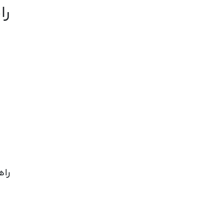
را
راه