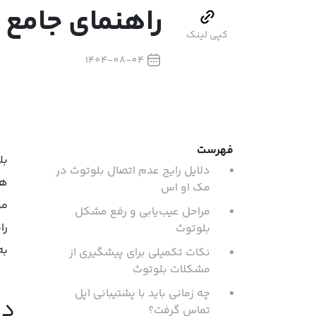
راهنمای جامع و
کپی لینک
1404-08-04
فهرست
بل
دلایل رایج عدم اتصال بلوتوث در
هد
مک او اس
مو
مراحل عیب‌یابی و رفع مشکل
را
بلوتوث
به
نکات تکمیلی برای پیشگیری از
مشکلات بلوتوث
چه زمانی باید با پشتیبانی اپل
دل
تماس گرفت؟