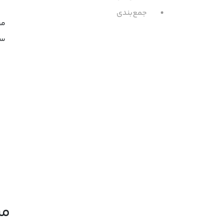
جمع‌بندی
مش
سر
مر