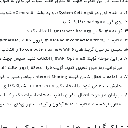
ه است. در این صورت جهت راه‌اندازی هات اسپات می‌توان به صورت 
در قدم اول در «System Settings»، وارد بخش «General» شوید.
روی گزینه «Sharing»کلیک کنید.
گزینه «i» مقابل «Internet Sharing» را انتخاب کنید.
تنظیمات «Share your connection from» را روی حالت «Ethernet» قرار دهید.
سپس در میان گزینه‌های «To computers using»، WiFi را انتخاب کنید کنید.
در این مرحله گزینه «WiFi Options» را انت
می‌توانید رمز عبور تعیین کنید. گزینه «Security» را روی حالت «WPA2 Personal» قرار دهید.
در ادامه با فعال کردن گزینه ing
نمایش داده می‌شود. با انتخاب گزینه «Turn On»، اشتراک‌گذاری اینترنت آغاز می‌شود.
در پایان نیز جهت اتصال آیفون یا آیپد به هات اسپات مک‌بوک، لازم
منظور، از قسمت تنظیمات WiFi آیفون و آیپد، اسم وای‌فای مک بوک خود را انتخاب و رمز عبور آن را وارد کنید.