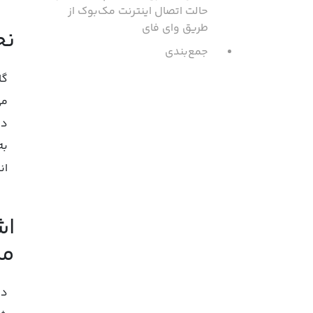
حالت اتصال اینترنت مک‌بوک از
طریق وای فای
نح
جمع‌بندی
دس
به
ان
اش
مک
در