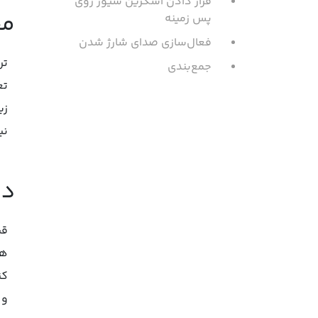
قرار دادن اسکرین سیور روی
محیط 
پس زمینه
فعال‌سازی صدای شارژ شدن
جمع‌بندی
تع
زی
نیس
دس
قب
هس
و دکم