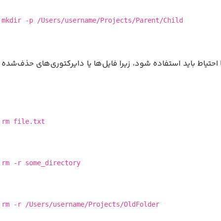
mkdir -p /Users/username/Projects/Parent/Child
دستور برای حذف فایل‌ها یا دایرکتوری‌ها استفاده می‌شود. rm با احتیاط باید استفاده شود، زیرا فایل‌ها یا دایرکتوری‌های حذف‌شده
rm file.txt
rm -r some_directory
rm -r /Users/username/Projects/OldFolder