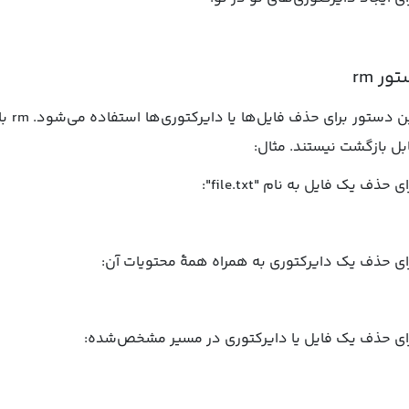
ور rm
این 
بل بازگشت نیستند. مثال:
ی حذف یک فایل به نام "file.txt":
ای حذف یک دایرکتوری به همراه همهٔ محتویات آن:
ای حذف یک فایل یا دایرکتوری در مسیر مشخص‌شده: