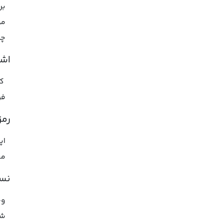
بر
مو
چن
اشت
کا
فر
رمز
اپ
مع
نسخۀ pp Web
وج
شخ