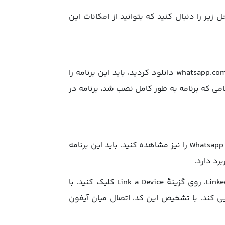
یر را دنبال کنید که بتوانید از امکانات این
هنگامی که برنامۀ Whatsapp را از طریق سیب اپ مک یا whatsapp.com/download دانلود کردید، باید این برنامه را
 منتظر بمانید. هنگامی که برنامه به طور کامل نصب شد، برنامه در
اکنون شما با رفتن به منوی اپلیکیشن‌های مک بوک، می‌توانید برنامۀ Whatsapp را نیز مشاهده کنید. باید این برنامه
در آیفون خود وارد تنظیمات (Settings) شوید و در بخش Linked Devices، روی گزینۀ Link a Device کلیک کنید. با
دوربین آیفون شما فعال می‌شود تا QR را شناسایی کند. با تشخیص این کد، اتصال میان آیفون