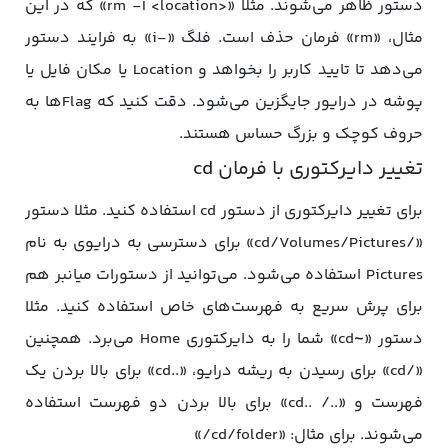
دستور ظاهر می‌شوند. مثلا «<rm -I <location» که در این
مثال، «rm» فرمان حذف است. فلگ «-i» به فرایند دستور
می‌دهد تا تایید کاربر را بخواهد و Location یا مکان فایل یا
پوشه در درایور جایگزین می‌شود. دقت کنید که Flagها به
حروف کوچک و بزرگ حساس هستند.
تغییر دایرکتوری با فرمان cd
برای تغییر دایرکتوری از دستور cd استفاده کنید. مثلا دستور
«/cd/Volumes/Pictures» برای دسترسی به درایوی به نام
Pictures استفاده می‌شود. می‌توانید از دستورات میانبر هم
برای پرش سریع به فهرست‌های خاص استفاده کنید. مثلا
دستور «~cd» شما را به دایرکتوری Home می‌برد. همچنین
«/cd» برای رسیدن به ریشه درایو، «..cd» برای بالا بردن یک
فهرست و «../ ..cd» برای بالا بردن دو فهرست استفاده
می‌شوند. برای مثال: «cd/folder/»