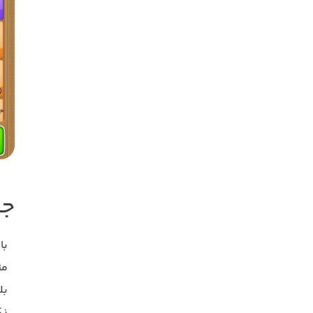
جم
مت
بل
نک