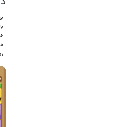
دان
بر
با
خو
فع
رو