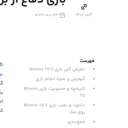
بازی دفاع از ب
کپی لینک
1403-08-23
فهرست
اگ
معرفی کلی بازی Bloons TD 6
بو
گیم‌پلی و نحوه انجام بازی
تاریخچه و محبوبیت بازی Bloons
یک
TD
اج
دانلود و نصب بازی Bloons TD 6
که
روی مک
جمع‌بندی