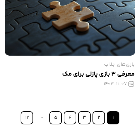
بازی‌های جذاب
معرفی ۳ بازی‌ پازلی برای مک
1403-11-07
...
12
5
4
3
2
1