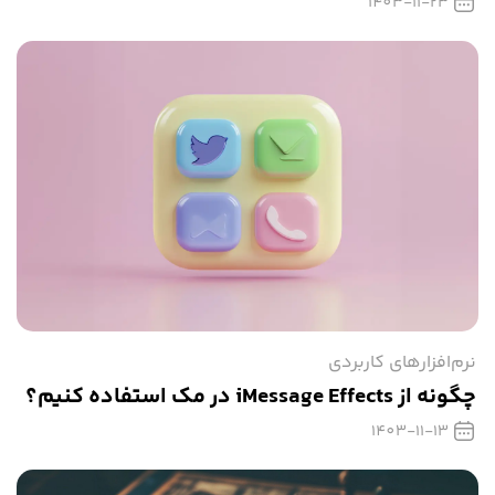
1403-11-23
نرم‌افزارهای کاربردی
چگونه از iMessage Effects در مک استفاده کنیم؟
1403-11-13