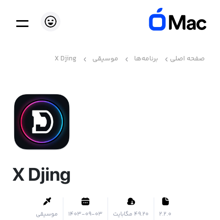
صفحه اصلی
برنامه‌ها
موسیقی
X Djing
X Djing
2.2.0
۴۹.۲۰ مگابایت
1403-09-03
موسیقی