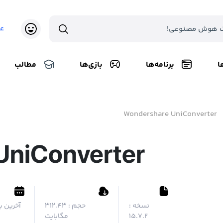
ع
ا
برنامه‌ها
بازی‌ها
مطالب
Wondershare UniConverter
UniConverter
نسخه :
حجم :
۳۱۲.۴۳
آخرین به
15.7.2
مگابایت