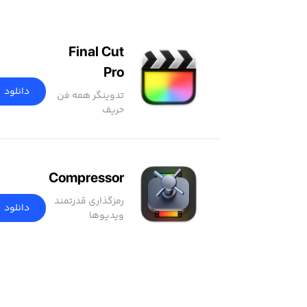
Final Cut
Pro
دانلود
تدوینگر همه فن
حریف
Compressor
رمزگذاری قدرتمند
دانلود
ویدیوها