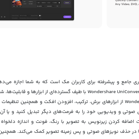
Wondershare UniConverter نرم‌افزاری جامع و پیشرفته برای کاربران مک است که به شما
ویرایش، فشرده‌ و مدیریت کنید. اپلیکیشن Wondershare UniConverter با طیف گ
بی‌نیاز می‌کند. اپلیکیشن Wondershare UniConverter از ابزارهای برش، ترکیب، افزودن ا
ای صوتی و ویدیویی خود را به فرمت‌های دیگر تبدیل کنید و یا آن‌
Wondershare UniConverter، قابلیت اضافه کردن زیرنویس به تصویر با رنگ، فونت و ا