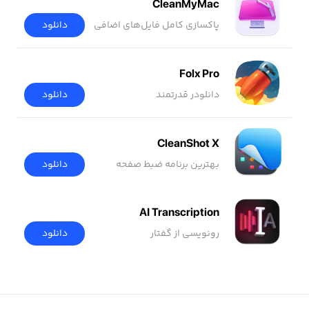
CleanMyMac
پاکسازی کامل فایل‌های اضافی
دانلود
Folx Pro
دانلودر قدرتمند
دانلود
CleanShot X
بهترین برنامه ضبط صفحه
دانلود
AI Transcription
رونویسی از گفتار
دانلود