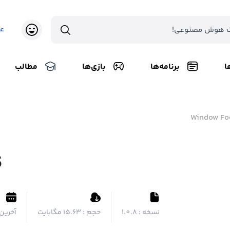
ع
ا
برنامه‌ها
بازی‌ها
مطالب
Window Fo
s
نسخه :
1.0.8
حجم :
۱۵.۶۳ مگابایت
آخرین 