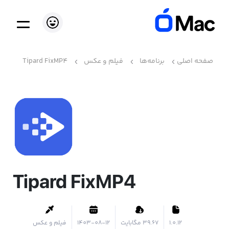
صفحه اصلی
برنامه‌ها
فیلم و عکس
Tipard FixMP4
Tipard FixMP4
1.0.12
۳۹.۶۷ مگابایت
1403-08-12
فیلم و عکس