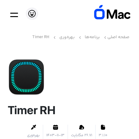
صفحه اصلی
برنامه‌ها
بهره‌وری
Timer RH
Timer RH
3.1.10
۲۶.۷۱ مگابایت
1403-11-13
بهره‌وری