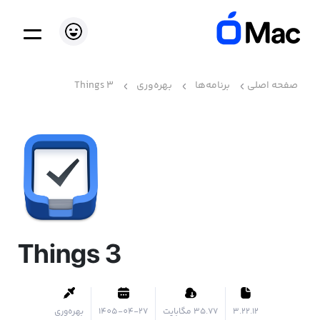
صفحه اصلی
برنامه‌ها
بهره‌وری
Things 3
Things 3
3.22.12
۳۵.۷۷ مگابایت
1405-04-27
بهره‌وری