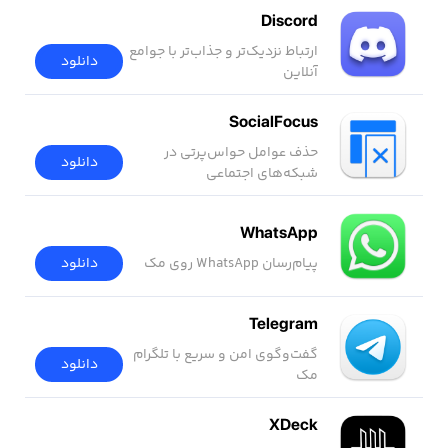
Discord
ارتباط نزدیک‌تر و جذاب‌تر با جوامع
دانلود
آنلاین
SocialFocus
حذف عوامل حواس‌پرتی در
دانلود
شبکه‌های اجتماعی
WhatsApp
پیام‌رسان WhatsApp روی مک
دانلود
Telegram
گفت‌وگوی امن و سریع با تلگرام
دانلود
مک
XDeck