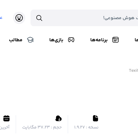
ع
ا
برنامه‌ها
بازی‌ها
مطالب
Texi
نسخه :
1.9.27
حجم :
۳۷.۲۳ مگابایت
آخرین 