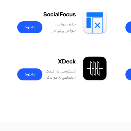
SocialFocus
حذف عوامل
دانلود
حواس‌پرتی در
شبکه‌های
اجتماعی
XDeck
دسترسی به شبکه
دانلود
اجتماعی X در مک