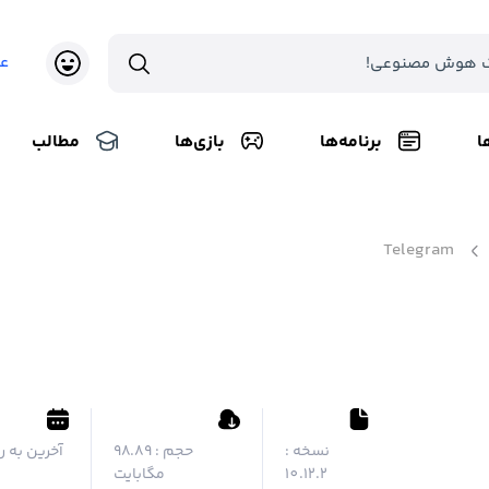
ع
ا
برنامه‌ها
بازی‌ها
مطالب
Telegram
نسخه :
حجم :
۹۸.۸۹
آخرین به ر
10.12.2
مگابایت