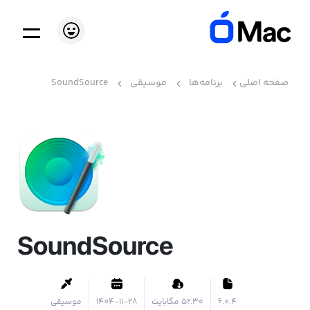
صفحه اصلی
برنامه‌ها
موسیقی
SoundSource
SoundSource
6.0.4
۵۲.۳۰ مگابایت
1404-11-28
موسیقی