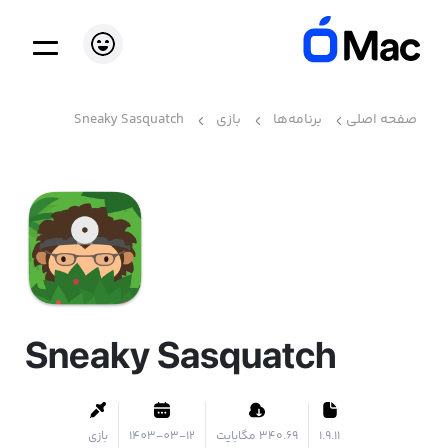
صفحه اصلی
برنامه‌ها
بازی
Sneaky Sasquatch
Sneaky Sasquatch
1.9.11
۳۴۰.۶۹ مگابایت
1403-03-12
بازی