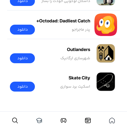
داستان لوگویی خودت را بساز
دانلود
Octodad: Dadliest Catch+
پدر ماجراجو
دانلود
Outlanders
شهرسازی ارگانیک
دانلود
Skate City
اسکیت برد سواری
دانلود