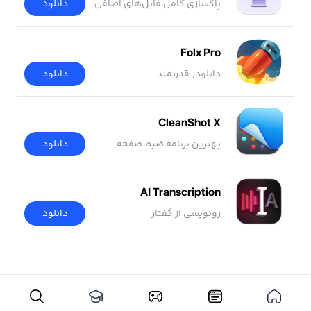
پاکسازی کامل فایل‌های اضافی
دانلود
Folx Pro
دانلودر قدرتمند
دانلود
CleanShot X
بهترین برنامه ضبط صفحه
دانلود
AI Transcription
رونویسی از گفتار
دانلود