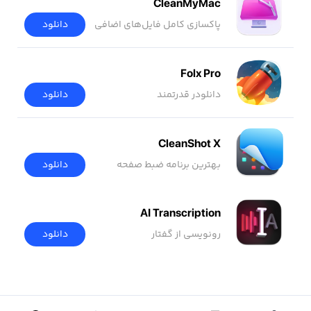
CleanMyMac
پاکسازی کامل فایل‌های اضافی
دانلود
Folx Pro
دانلودر قدرتمند
دانلود
CleanShot X
بهترین برنامه ضبط صفحه
دانلود
AI Transcription
رونویسی از گفتار
دانلود