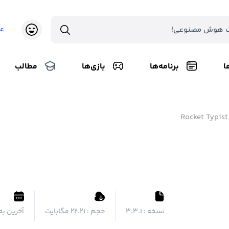
ع
ا
برنامه‌ها
بازی‌ها
مطالب
Rocket Typist
نسخه :
3.3.1
حجم :
۲۲.۲۱ مگابایت
آخرین به