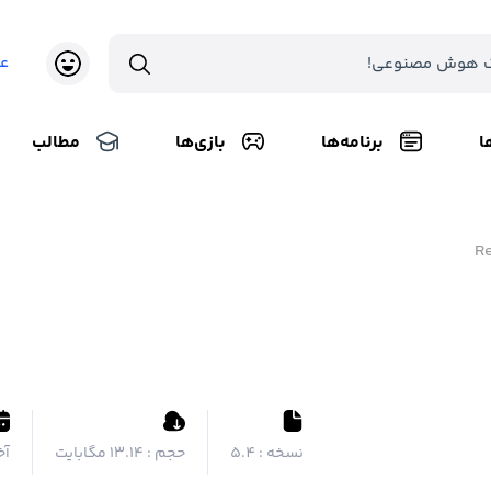
ع
ا
برنامه‌ها
بازی‌ها
مطالب
R
نسخه :
5.4
حجم :
۱۳.۱۴ مگابایت
آخ