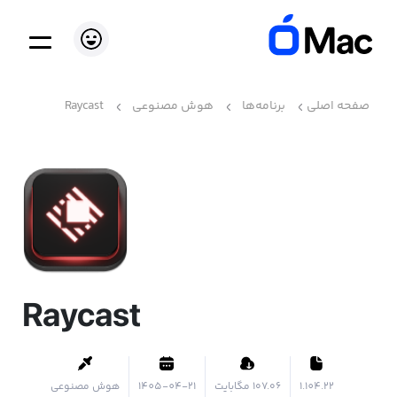
صفحه اصلی
برنامه‌ها
هوش مصنوعی
Raycast
Raycast
1.104.22
۱۰۷.۰۶ مگابایت
1405-04-21
هوش مصنوعی