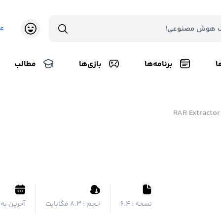
ع
ا
برنامه‌ها
بازی‌ها
مطالب
RAR Extractor
نسخه :
6.4
حجم :
۸.۳ مگابایت
آخرین به 