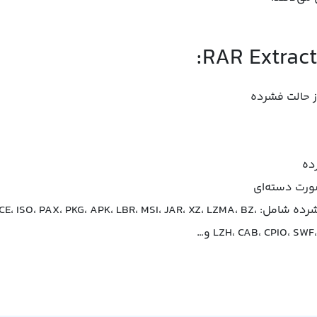
از حالت فشرده
ده
صورت دسته‌ای
پشتیبانی از بیش از ۴۰ نوع فرمت فایل‌های فشرده شامل: K، LBR، MSI، JAR، XZ، LZMA، BZ
LZH، CAB، CPIO، SW و…