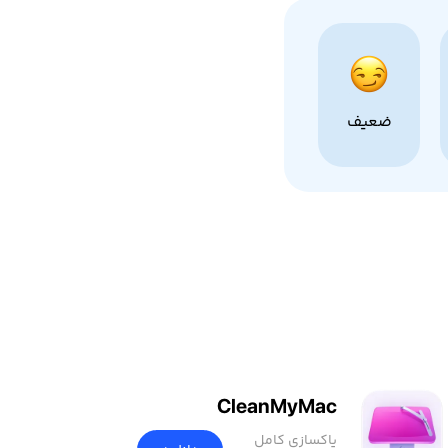
ضعیف
CleanMyMac
پاکسازی کامل