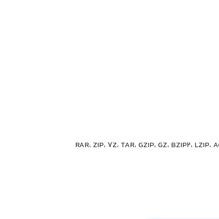
RAR، ZIP، 7Z، TAR، GZIP، GZ، BZIP2، LZIP، ACE، ISO، PAX، PKG، AP،