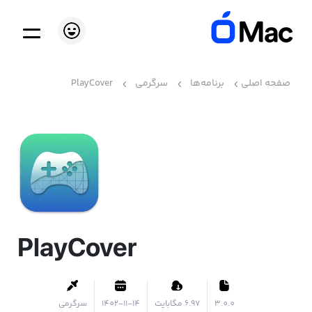
صفحه اصلی
برنامه‌ها
سرگرمی
PlayCover
PlayCover
3.0.0
۶.۹۷ مگابایت
1402-11-14
سرگرمی