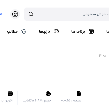
ع
ا
برنامه‌ها
بازی‌ها
مطالب
Pika
نسخه :
0.0.15
حجم :
۶.۸۴ مگابایت
آخرین به 