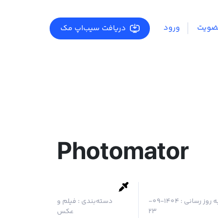
ضویت
ورود
دریافت سیب‌اپ مک
Photomator
ه روز رسانی :
1404-09-
دسته‌بندی :
فیلم و
23
عکس