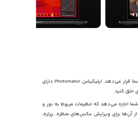
اپلیکیشن Photomator تمام امکانات و قابلیت‌هایی که برای ایجاد تصاویر زیبا و خیره‌کننده نیاز دارید در اختیار شما قرار می‌دهد. اپلیکیشن Photomator دارای
 خلق کنید.
 شما اجازه می‌دهد که تنظیمات مربوط به نور و
وعی در اپلیکیشن Photomator وجود دارد که می‌توانید از آن‌ها برای ویرایش عکس‌های منظره، پرتره،