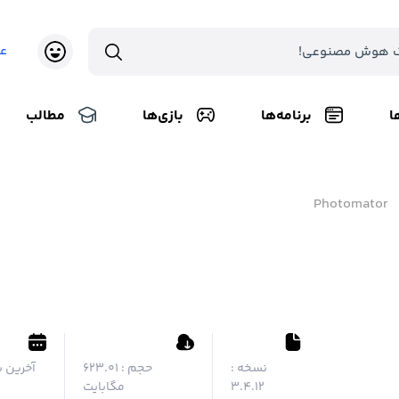
ع
ا
برنامه‌ها
بازی‌ها
مطالب
Photomator
نسخه :
حجم :
۶۲۳.۰۱
آخرین ب
3.4.12
مگابایت