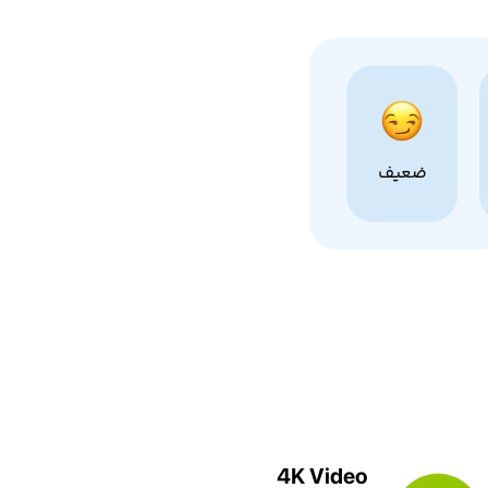
ضعیف
4K Video